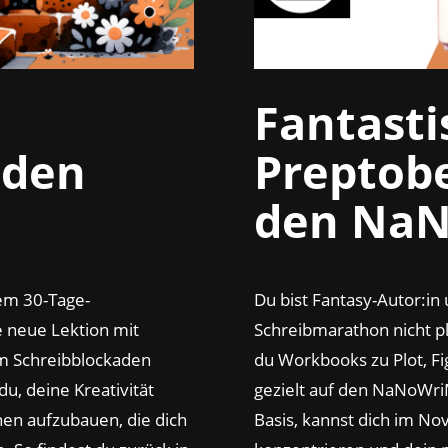
Fantasti
aden
Preptob
d
en Na
em 30-Tage-
Du bist Fantasy-Autor:in
e neue Lektion mit
Schreibmarathon nicht pl
um Schreibblockaden
du Workbooks zu Plot, Fi
 du, deine Kreativität
gezielt auf den NaNoWriM
nen aufzubauen, die dich
Basis, kannst dich im N