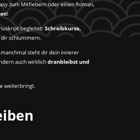
ntasy zum Mitfiebern oder einen Roman,
ten
!
nuskript begleitet:
Schreibkurse,
in dir schlummern.
d manchmal steht dir dein innerer
ondern auch wirklich
dranbleibst und
e weiterbringt.
eiben