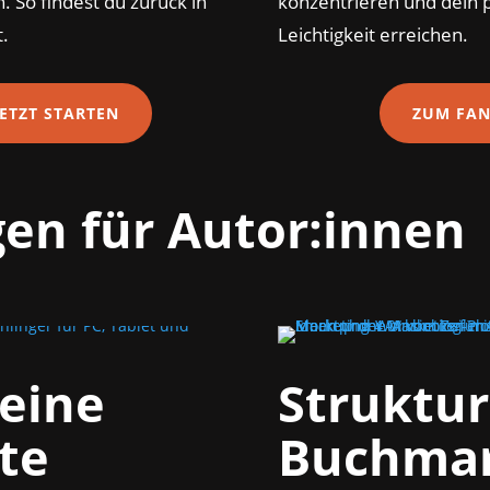
. So findest du zurück in
konzentrieren und dein p
t.
Leichtigkeit erreichen.
ETZT STARTEN
ZUM FAN
gen für Autor:innen
deine
Struktur
te
Buchmar