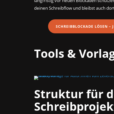
langfristig vor neuen Blockaden schützen
deinen Schreibflow und bleibst auch dor
SCHREIBBLOCKADE LÖSEN – J
Tools & Vorla
Struktur für 
Schreibprojek