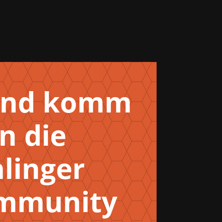
 und komm
n die
hlinger
ommunity