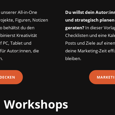
 unserer All-in-One
Du willst dein Autor:i
ojekte, Figuren, Notizen
und strategisch planen
So behältst du den
geraten?
In dieser Vorla
inierst Kreativität
Checklisten und eine Kal
uf PC, Tablet und
Posts und Ziele auf einen
ür Autor:innen, die
deine Marketing-Zeit eff
n.
bleiben.
DECKEN
MARKETI
d Workshops